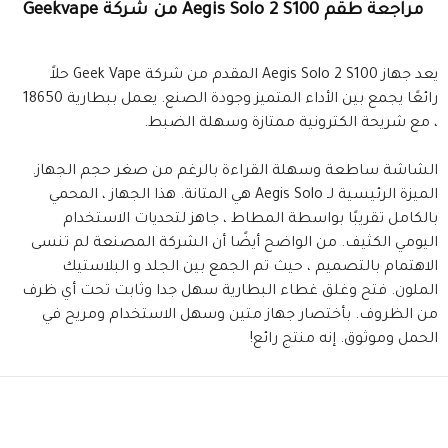
مراجعة طقم Aegis Solo 2 S100 من شركة Geekvape
يعد جهاز Aegis Solo 2 S100 المقدم من شركة Geek Vape حلاً
رائعًا يجمع بين الأداء المتميز وجودة الصنع. يعمل ببطارية 18650
، مع شريحة الكترونية ممتازة وسهلة الضبط.
الشاشة ساطعة وسهلة القراءة بالرغم من صغر حجم الجهاز.
الميزة الرئيسية لـ Aegis Solo هي المتانة. هذا الجهاز ، المحمي
بالكامل تقريبًا بواسطة المطاط ، جاهز لتحديات الاستخدام
اليومي الكثيف. من الواضح أيضًا أن الشركة المصنعة لم تنسى
الاهتمام بالتصميم ، حيث تم الجمع بين الجلد و البلاستيك
الملون. فتح وغلق غطاء البطارية سهل جدا وثابت تحت أي ظرف
من الظروف. بأختصار جهاز متين وسهل الاستخدام ومريح في
الحمل وموثوق. إنه منتج رائع!