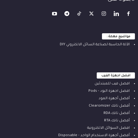
مواضيع مهمة :
الآلة ‫الحاسبة لصناعة السائل الالكتروني‬ DIY
افضل اجهزة الفيب
افضل فيب للمبتدئين
افضل اجهزة البود - Pods
أفضل أجهزة المود
أفضل تانك Clearomizer
أفضل تانك RDA
أفضل تانك RTA
افضل السوائل الالكترونية
أفضل أجهزة الاستخدام الواحد - Disposable