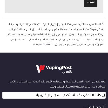
تُعالج المعلومات المُجمّعة في هذا النموذج إلكترونيًا لإدارة اشتراكك في النشرة الإخبارية لـ
Vaping Post. هذه المعلومات مُخصصة للموقع، وهي الجهة المسؤولة عن معالجة البيانات.
وفقًا لقانون حماية البيانات ، يحق لك الوصول إلى بياناتك الشخصية وتصحيحها وحذفها. كما
يحق لك، لأسباب مشروعة، الاعتراض على معالجة بياناتك. يمكنك ممارسة هذا الحق عن
طريق التواصل مع فريق التحرير او الرجوع الى
سياسة الخصوصية
.
نافذتكم على اخبار الفيب العالمية والمحلية. نقدم لكم أحدث المراجعات و الأخبار
مباشرة من عالم صناعة السجائر الالكترونية.
إن كنت لا تدخن ، فلا تستخدم السجائر الإلكترونية
تابعونا على