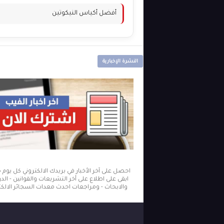
أفضل أكياس النيكوتين
النشرة الإخبارية
احصل على آخر الأخبار في بريدك الالكتروني كل يوم
ابقى على اطلاع على أخر التشريعات والقوانين - ال
والابحاث - ومراجعات احدث معدات السجائر الالكتر