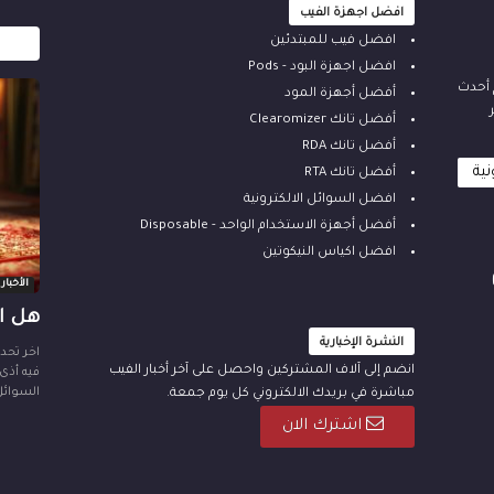
افضل اجهزة الفيب
افضل فيب للمبتدئين
افضل اجهزة البود - Pods
م أحدث
أفضل أجهزة المود
أفضل تانك Clearomizer
أفضل تانك RDA
نية
أفضل تانك RTA
افضل السوائل الالكترونية
أفضل أجهزة الاستخدام الواحد - Disposable
افضل اكياس النيكوتين
الأخبار
هل ال
النشرة الإخبارية
انضم إلى آلاف المشتركين واحصل على آخر أخبار الفيب
فيه أذى
السوائل
مباشرة في بريدك الالكتروني كل يوم جمعة.
اشترك الان