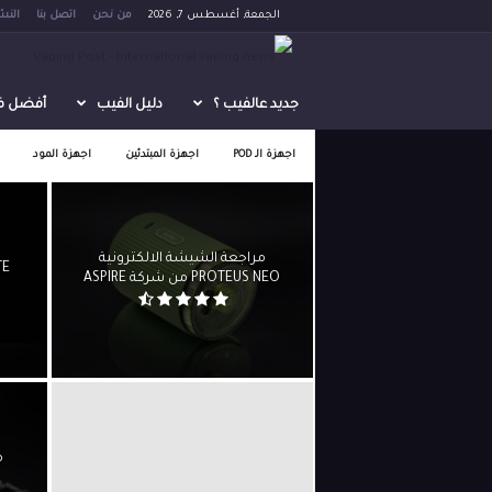
الجمعة, أغسطس 7, 2026
من نحن
اتصل بنا
النش
V
a
جديد عالفيب ؟
دليل الفيب
أفضل فيب 
p
اجهزة الـ POD
اجهزة المبتدئين
اجهزة المود
i
n
مراجعة الشيشة الالكترونية
PROTEUS NEO من شركة ASPIRE
g
P
o
s
t