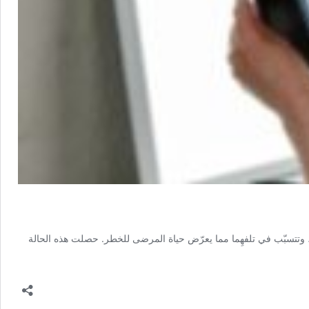
ية والرئتين، وتتسبّب في تلفهِما مما يعرّض حياة المرضى للخطر. حصلت هذه الحالة